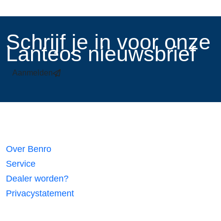
​Schrijf je in voor onze
Lanteos nieuwsbrief
Aanmelden
Links
Over Benro
Service
Dealer worden?
Privacystatement
Volg ons