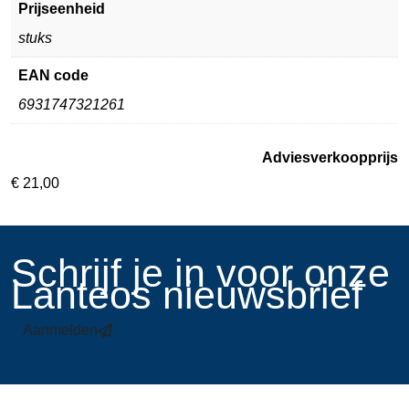
Prijseenheid
stuks
EAN code
6931747321261
Adviesverkoopprijs
€
21,00
​Schrijf je in voor onze
Lanteos nieuwsbrief
Aanmelden