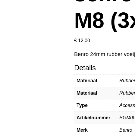
M8 (3
€
12,00
Benro 24mm rubber voetje
Details
Materiaal
Rubbe
Materiaal
Rubbe
Type
Access
Artikelnummer
BGM00
Merk
Benro