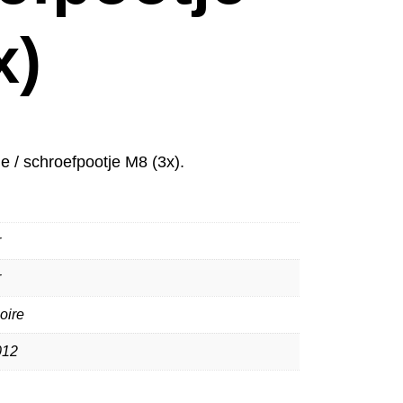
x)
 / schroefpootje M8 (3x).
r
r
oire
12