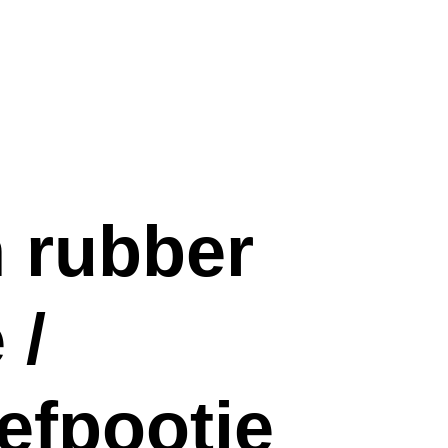
 rubber
 /
efpootje