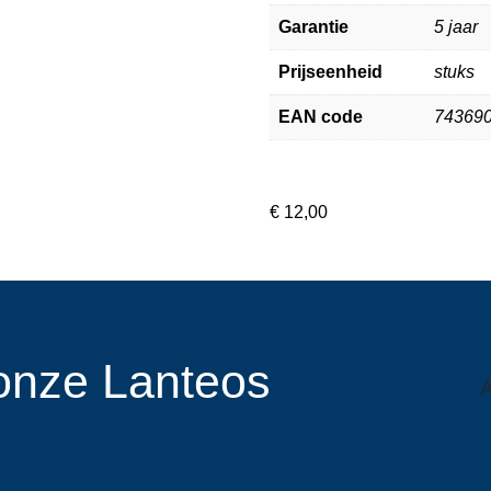
Garantie
5 jaar
Prijseenheid
stuks
EAN code
74369
€
12,00
r onze Lanteos