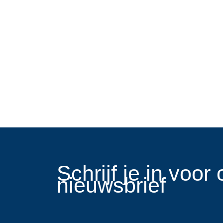
​Schrijf je in voo
nieuwsbrief