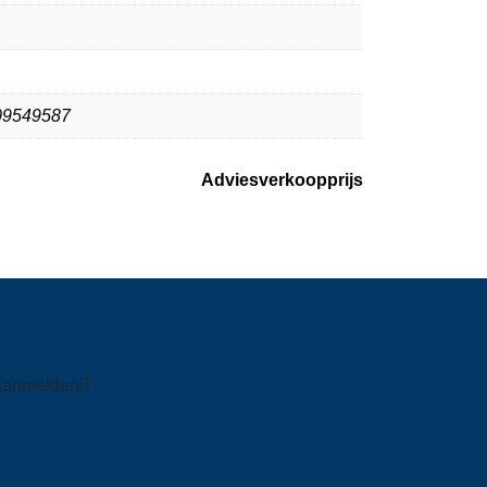
09549587
Adviesverkoopprijs
Aanmelden