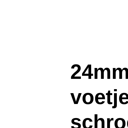
24mm
voetje
schro