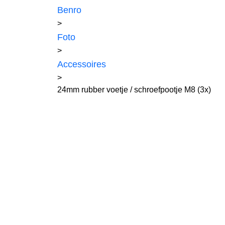
Benro
>
Foto
>
Accessoires
>
24mm rubber voetje / schroefpootje M8 (3x)