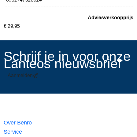
Adviesverkoopprijs
€
29,95
​Schrijf je in voor onze
Lanteos nieuwsbrief
Aanmelden
Links
Over Benro
Service