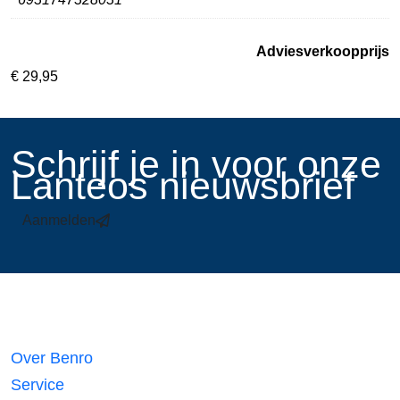
Adviesverkoopprijs
€
29,95
​Schrijf je in voor onze
Lanteos nieuwsbrief
Aanmelden
Links
Over Benro
Service