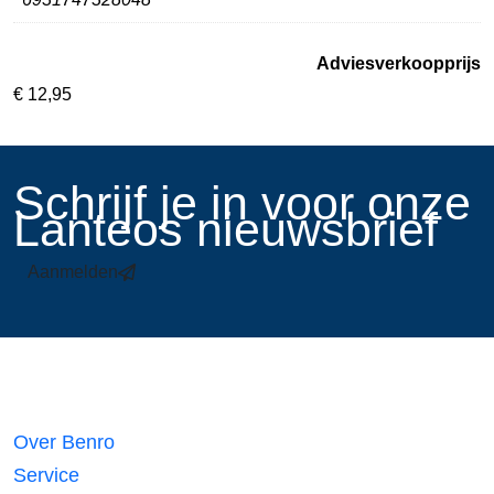
Adviesverkoopprijs
€
12,95
​Schrijf je in voor onze
Lanteos nieuwsbrief
Aanmelden
Links
Over Benro
Service