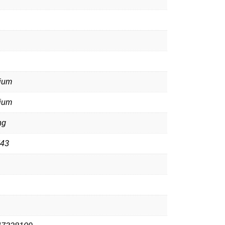
ium
ium
ng
43