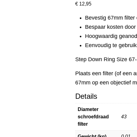
€
12,95
Bevestig 67mm filter
Bespaar kosten door f
Hoogwaardig geanod
Eenvoudig te gebrui
Step Down Ring Size 67
Plaats een filter (of een
67mm op een objectief m
Details
Diameter
schroefdraad
43
filter
Gewicht (kg)
0,01