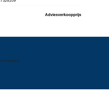
47328109
Adviesverkoopprijs
Aanmelden
Volg ons