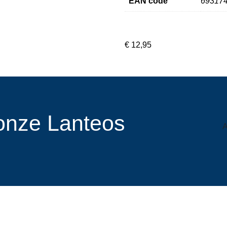
EAN code
69317
€
12,95
r onze Lanteos