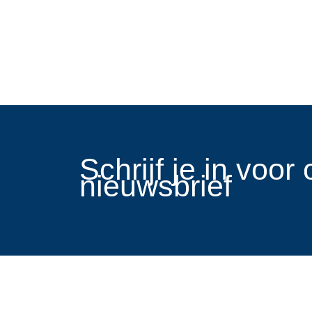
​Schrijf je in voo
nieuwsbrief
Links