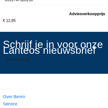
Adviesverkoopprijs
€
12,95
​Schrijf je in voor onze
Lanteos nieuwsbrief
Aanmelden
Links
Over Benro
Service