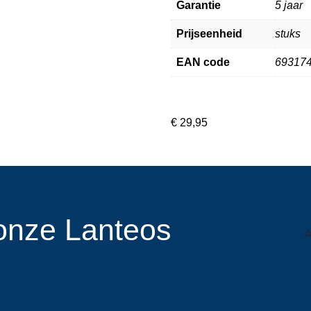
Garantie
5 jaar
Prijseenheid
stuks
EAN code
69317
€
29,95
r onze Lanteos