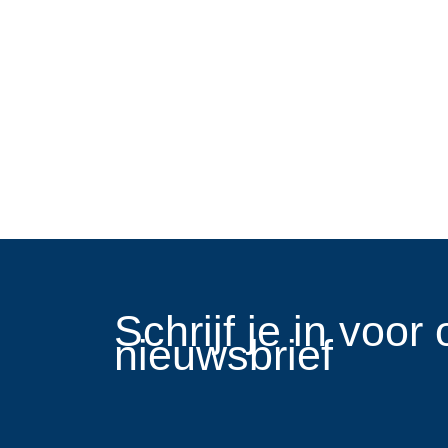
​Schrijf je in voo
nieuwsbrief