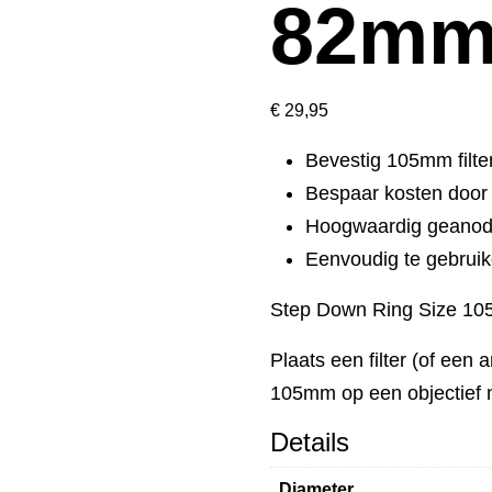
82m
€
29,95
Bevestig 105mm filte
Bespaar kosten door f
Hoogwaardig geanod
Eenvoudig te gebrui
Step Down Ring Size 1
Plaats een filter (of een
105mm op een objectief 
Details
Diameter