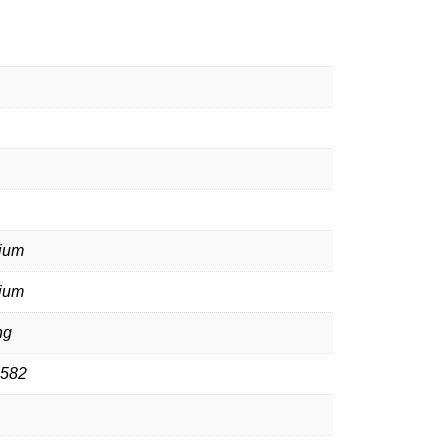
ium
ium
ng
582