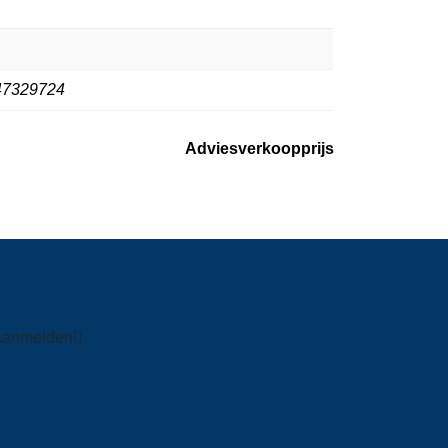
47329724
Adviesverkoopprijs
Aanmelden