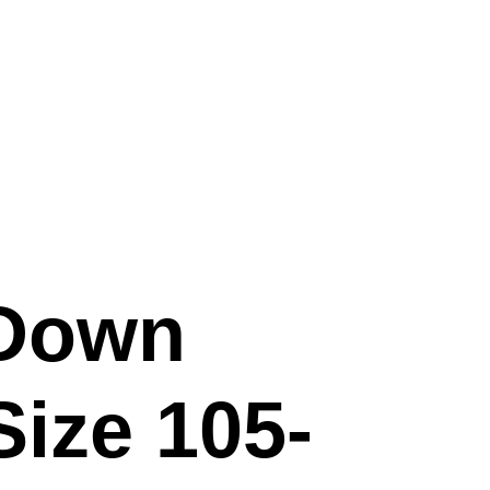
 Down
Size 105-