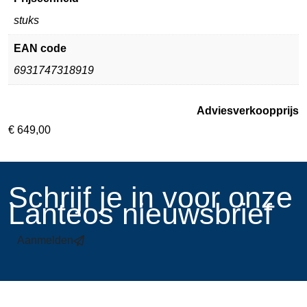
stuks
EAN code
6931747318919
Adviesverkoopprijs
€
649,00
​Schrijf je in voor onze
Lanteos nieuwsbrief
Aanmelden