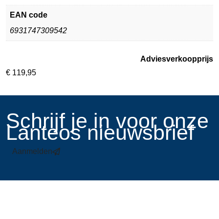
EAN code
6931747309542
Adviesverkoopprijs
€
119,95
​Schrijf je in voor onze
Lanteos nieuwsbrief
Aanmelden
Links