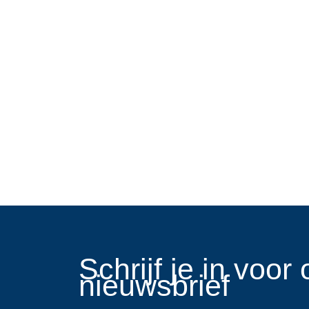
​Schrijf je in voo
nieuwsbrief