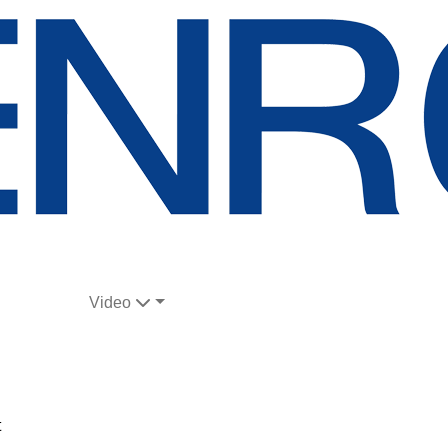
Video
t