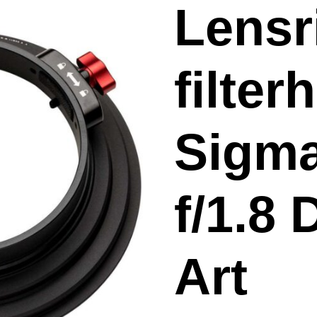
Lensr
filter
Sigm
f/1.8
Art