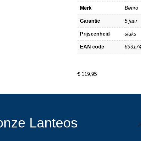
Merk
Benro
Garantie
5 jaar
Prijseenheid
stuks
EAN code
69317
€
119,95
r onze Lanteos