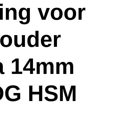
ing voor
houder
a 14mm
 DG HSM