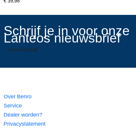
€
39,98
​Schrijf je in voor onze
Lanteos nieuwsbrief
Aanmelden
Links
Over Benro
Service
Dealer worden?
Privacystatement