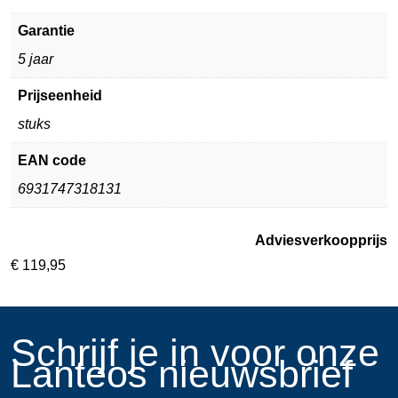
Garantie
5 jaar
Prijseenheid
stuks
EAN code
6931747318131
Adviesverkoopprijs
€
119,95
​Schrijf je in voor onze
Lanteos nieuwsbrief