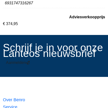
6931747316267
Adviesverkoopprijs
€
374,95
​Schrijf je in voor onze
Lanteos nieuwsbrief
Aanmelden
Links
Over Benro
Service