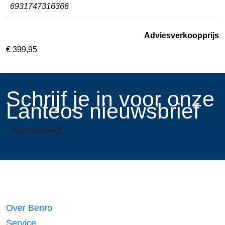
6931747316366
Adviesverkoopprijs
€
399,95
​Schrijf je in voor onze
Lanteos nieuwsbrief
Aanmelden
Links
Over Benro
Service