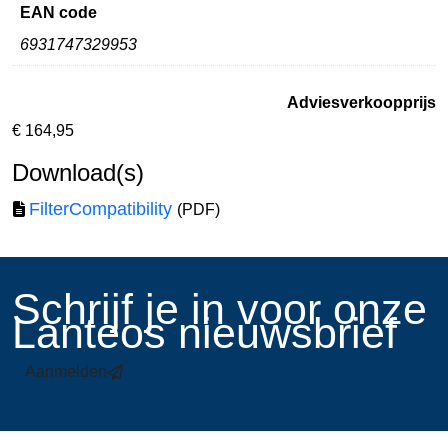
EAN code
6931747329953
Adviesverkoopprijs
€
164,95
Download(s)
FilterCompatibility
(PDF)
​Schrijf je in voor onze
Lanteos nieuwsbrief
Aanmelden