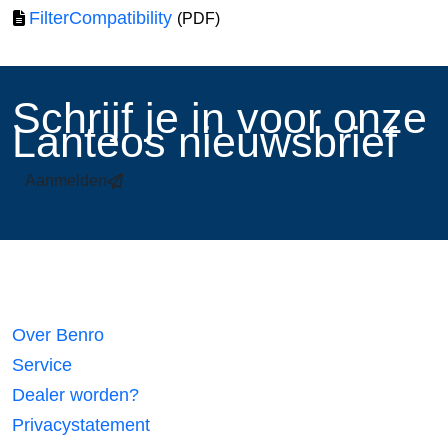
FilterCompatibility
(PDF)
​Schrijf je in voor onze
Lanteos nieuwsbrief
Aanmelden
Links
Over Benro
Service
Dealer worden?
Privacystatement