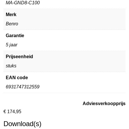
MA-GND8-C100
Merk
Benro
Garantie
5 jaar
Prijseenheid
stuks
EAN code
6931747312559
Adviesverkoopprijs
€
174,95
Download(s)