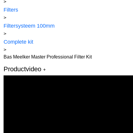
>
Filters
>
Filtersysteem 100mm
>
Complete kit
>
Bas Meelker Master Professional Filter Kit
Productvideo
+