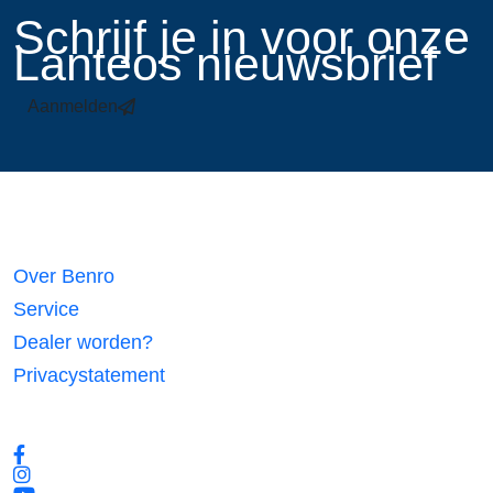
​Schrijf je in voor onze
Lanteos nieuwsbrief
Aanmelden
Links
Over Benro
Service
Dealer worden?
Privacystatement
Volg ons