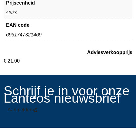
Prijseenheid
stuks
EAN code
6931747321469
Adviesverkoopprijs
€
21,00
​Schrijf je in voor onze
Lanteos nieuwsbrief
Aanmelden