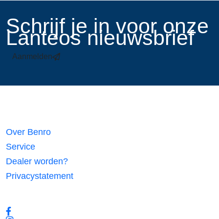
​Schrijf je in voor onze
Lanteos nieuwsbrief
Aanmelden
Links
Over Benro
Service
Dealer worden?
Privacystatement
Volg ons