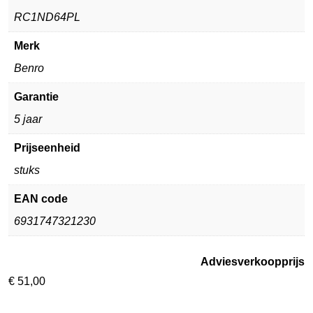
RC1ND64PL
Merk
Benro
Garantie
5 jaar
Prijseenheid
stuks
EAN code
6931747321230
Adviesverkoopprijs
€
51,00