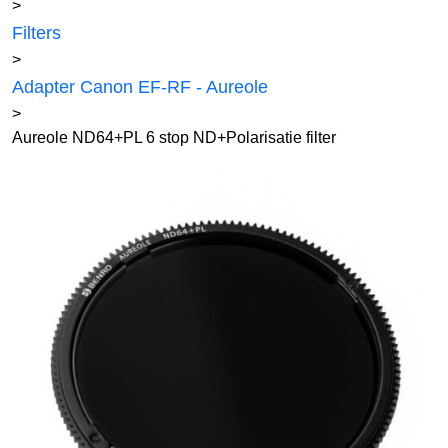
>
Filters
>
Adapter Canon EF-RF - Aureole
>
Aureole ND64+PL 6 stop ND+Polarisatie filter