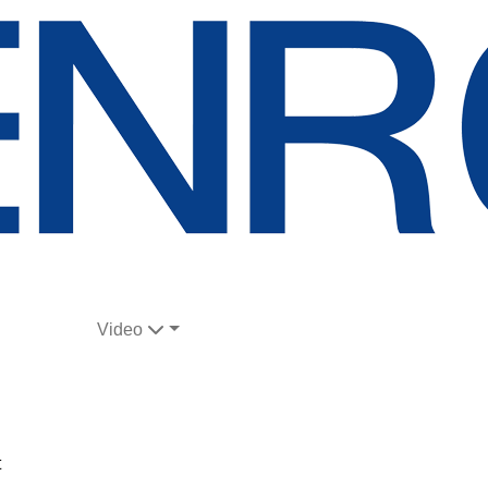
Video
t