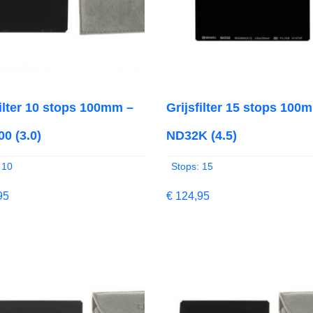
filter 10 stops 100mm –
Grijsfilter 15 stops 100
0 (3.0)
ND32K (4.5)
 10
Stops: 15
95
€
124,95