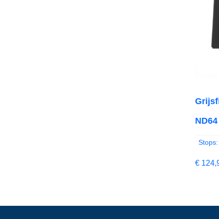
Grijs
ND64 
Stops:
€
124,