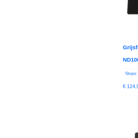
Grijs
ND100
Stops:
€
124,