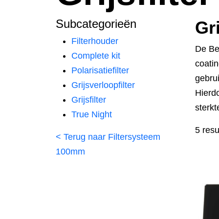
Subcategorieën
Gr
Filterhouder
De Ben
Complete kit
coati
Polarisatiefilter
gebrui
Grijsverloopfilter
Hierdo
Grijsfilter
sterkt
True Night
5 resu
< Terug naar Filtersysteem
100mm