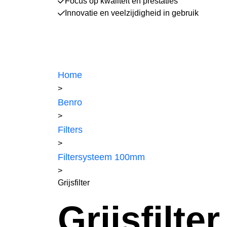
Focus op kwaliteit en prestaties
Innovatie en veelzijdigheid in gebruik
Home
>
Benro
>
Filters
>
Filtersysteem 100mm
>
Grijsfilter
Grijsfilter