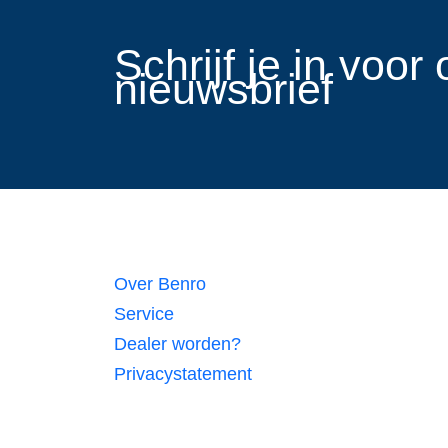
​Schrijf je in voo
nieuwsbrief
Links
Over Benro
Service
Dealer worden?
Privacystatement