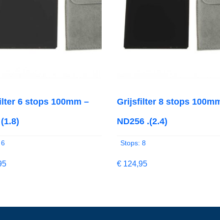
filter 6 stops 100mm –
Grijsfilter 8 stops 100m
(1.8)
ND256 .(2.4)
 6
Stops: 8
95
€
124,95